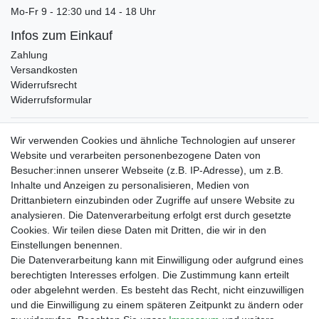
Mo-Fr 9 - 12:30 und 14 - 18 Uhr
Infos zum Einkauf
Zahlung
Versandkosten
Widerrufsrecht
Widerrufsformular
Verpackungslizenz
Wir verwenden Cookies und ähnliche Technologien auf unserer
bei der Landbell AG
Website und verarbeiten personenbezogene Daten von
Besucher:innen unserer Webseite (z.B. IP-Adresse), um z.B.
Zahlungsarten
Inhalte und Anzeigen zu personalisieren, Medien von
Vorabüberweisung
Drittanbietern einzubinden oder Zugriffe auf unsere Website zu
Rechnungskauf
analysieren. Die Datenverarbeitung erfolgt erst durch gesetzte
Zahlung bei Abholung
Cookies. Wir teilen diese Daten mit Dritten, die wir in den
PayPal (inkl. Kreditkarten)
Einstellungen benennen.
Die Datenverarbeitung kann mit Einwilligung oder aufgrund eines
berechtigten Interesses erfolgen. Die Zustimmung kann erteilt
oder abgelehnt werden. Es besteht das Recht, nicht einzuwilligen
und die Einwilligung zu einem späteren Zeitpunkt zu ändern oder