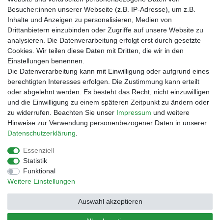
Besucher:innen unserer Webseite (z.B. IP-Adresse), um z.B.
Zahlungsarten
Inhalte und Anzeigen zu personalisieren, Medien von
Vorabüberweisung
Drittanbietern einzubinden oder Zugriffe auf unsere Website zu
Rechnungskauf
analysieren. Die Datenverarbeitung erfolgt erst durch gesetzte
Zahlung bei Abholung
Cookies. Wir teilen diese Daten mit Dritten, die wir in den
PayPal (inkl. Kreditkarten)
Einstellungen benennen.
Die Datenverarbeitung kann mit Einwilligung oder aufgrund eines
berechtigten Interesses erfolgen. Die Zustimmung kann erteilt
oder abgelehnt werden. Es besteht das Recht, nicht einzuwilligen
und die Einwilligung zu einem späteren Zeitpunkt zu ändern oder
zu widerrufen. Beachten Sie unser
Impressum
und weitere
Hinweise zur Verwendung personenbezogener Daten in unserer
Daten­schutz­erklärung
.
Essenziell
Impressum
Daten­schutz­erklärung
AGB
Statistik
Funktional
Weitere Einstellungen
Barrierefreiheitserklärung
Widerrufs­recht
Auswahl akzeptieren
Kontakt
Vertrag widerrufen