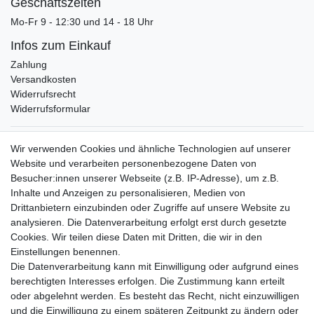
Geschäftszeiten
Mo-Fr 9 - 12:30 und 14 - 18 Uhr
Infos zum Einkauf
Zahlung
Versandkosten
Widerrufsrecht
Widerrufsformular
Verpackungslizenz
Wir verwenden Cookies und ähnliche Technologien auf unserer
bei der Landbell AG
Website und verarbeiten personenbezogene Daten von
Besucher:innen unserer Webseite (z.B. IP-Adresse), um z.B.
Zahlungsarten
Inhalte und Anzeigen zu personalisieren, Medien von
Vorabüberweisung
Drittanbietern einzubinden oder Zugriffe auf unsere Website zu
Rechnungskauf
analysieren. Die Datenverarbeitung erfolgt erst durch gesetzte
Zahlung bei Abholung
Cookies. Wir teilen diese Daten mit Dritten, die wir in den
PayPal (inkl. Kreditkarten)
Einstellungen benennen.
Die Datenverarbeitung kann mit Einwilligung oder aufgrund eines
berechtigten Interesses erfolgen. Die Zustimmung kann erteilt
oder abgelehnt werden. Es besteht das Recht, nicht einzuwilligen
und die Einwilligung zu einem späteren Zeitpunkt zu ändern oder