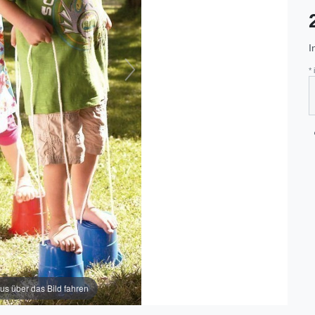
I
*
us über das Bild fahren