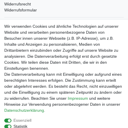
Widerrufsrecht
Widerrufsformular
Verpackungslizenz
Wir verwenden Cookies und ähnliche Technologien auf unserer
bei der Landbell AG
Website und verarbeiten personenbezogene Daten von
Besucher:innen unserer Webseite (z.B. IP-Adresse), um z.B.
Zahlungsarten
Inhalte und Anzeigen zu personalisieren, Medien von
Vorabüberweisung
Drittanbietern einzubinden oder Zugriffe auf unsere Website zu
Rechnungskauf
analysieren. Die Datenverarbeitung erfolgt erst durch gesetzte
Zahlung bei Abholung
Cookies. Wir teilen diese Daten mit Dritten, die wir in den
PayPal (inkl. Kreditkarten)
Einstellungen benennen.
Die Datenverarbeitung kann mit Einwilligung oder aufgrund eines
berechtigten Interesses erfolgen. Die Zustimmung kann erteilt
oder abgelehnt werden. Es besteht das Recht, nicht einzuwilligen
und die Einwilligung zu einem späteren Zeitpunkt zu ändern oder
zu widerrufen. Beachten Sie unser
Impressum
und weitere
Hinweise zur Verwendung personenbezogener Daten in unserer
Daten­schutz­erklärung
.
Essenziell
Impressum
Daten­schutz­erklärung
AGB
Statistik