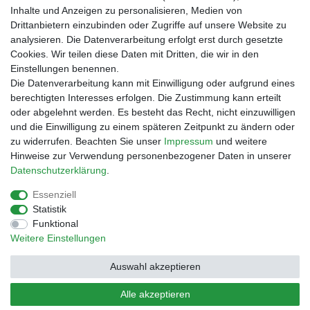
Zahlungsarten
Inhalte und Anzeigen zu personalisieren, Medien von
Vorabüberweisung
Drittanbietern einzubinden oder Zugriffe auf unsere Website zu
Rechnungskauf
analysieren. Die Datenverarbeitung erfolgt erst durch gesetzte
Zahlung bei Abholung
Cookies. Wir teilen diese Daten mit Dritten, die wir in den
PayPal (inkl. Kreditkarten)
Einstellungen benennen.
Die Datenverarbeitung kann mit Einwilligung oder aufgrund eines
berechtigten Interesses erfolgen. Die Zustimmung kann erteilt
oder abgelehnt werden. Es besteht das Recht, nicht einzuwilligen
und die Einwilligung zu einem späteren Zeitpunkt zu ändern oder
zu widerrufen. Beachten Sie unser
Impressum
und weitere
Hinweise zur Verwendung personenbezogener Daten in unserer
Daten­schutz­erklärung
.
Essenziell
Impressum
Daten­schutz­erklärung
AGB
Statistik
Funktional
Weitere Einstellungen
Barrierefreiheitserklärung
Widerrufs­recht
Auswahl akzeptieren
Kontakt
Vertrag widerrufen
Alle akzeptieren