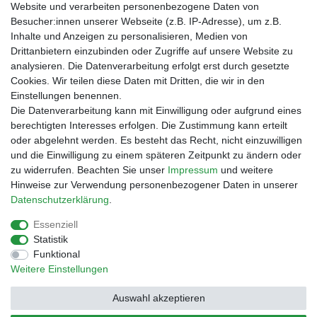
bei der Landbell AG
Website und verarbeiten personenbezogene Daten von
Besucher:innen unserer Webseite (z.B. IP-Adresse), um z.B.
Zahlungsarten
Inhalte und Anzeigen zu personalisieren, Medien von
Vorabüberweisung
Drittanbietern einzubinden oder Zugriffe auf unsere Website zu
Rechnungskauf
analysieren. Die Datenverarbeitung erfolgt erst durch gesetzte
Zahlung bei Abholung
Cookies. Wir teilen diese Daten mit Dritten, die wir in den
PayPal (inkl. Kreditkarten)
Einstellungen benennen.
Die Datenverarbeitung kann mit Einwilligung oder aufgrund eines
berechtigten Interesses erfolgen. Die Zustimmung kann erteilt
oder abgelehnt werden. Es besteht das Recht, nicht einzuwilligen
und die Einwilligung zu einem späteren Zeitpunkt zu ändern oder
zu widerrufen. Beachten Sie unser
Impressum
und weitere
Hinweise zur Verwendung personenbezogener Daten in unserer
Daten­schutz­erklärung
.
Essenziell
Impressum
Daten­schutz­erklärung
AGB
Statistik
Funktional
Weitere Einstellungen
Barrierefreiheitserklärung
Widerrufs­recht
Auswahl akzeptieren