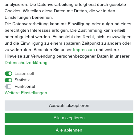
Rechnungskauf
analysieren. Die Datenverarbeitung erfolgt erst durch gesetzte
Zahlung bei Abholung
Cookies. Wir teilen diese Daten mit Dritten, die wir in den
PayPal (inkl. Kreditkarten)
Einstellungen benennen.
Die Datenverarbeitung kann mit Einwilligung oder aufgrund eines
berechtigten Interesses erfolgen. Die Zustimmung kann erteilt
oder abgelehnt werden. Es besteht das Recht, nicht einzuwilligen
und die Einwilligung zu einem späteren Zeitpunkt zu ändern oder
zu widerrufen. Beachten Sie unser
Impressum
und weitere
Hinweise zur Verwendung personenbezogener Daten in unserer
Daten­schutz­erklärung
.
Essenziell
Impressum
Daten­schutz­erklärung
AGB
Statistik
Funktional
Weitere Einstellungen
Barrierefreiheitserklärung
Widerrufs­recht
Auswahl akzeptieren
Kontakt
Vertrag widerrufen
Alle akzeptieren
Alle ablehnen