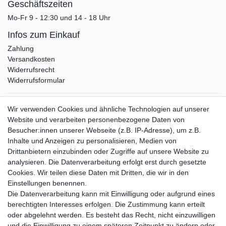
Geschäftszeiten
Mo-Fr 9 - 12:30 und 14 - 18 Uhr
Infos zum Einkauf
Zahlung
Versandkosten
Widerrufsrecht
Widerrufsformular
Verpackungslizenz
Wir verwenden Cookies und ähnliche Technologien auf unserer
bei der Landbell AG
Website und verarbeiten personenbezogene Daten von
Besucher:innen unserer Webseite (z.B. IP-Adresse), um z.B.
Zahlungsarten
Inhalte und Anzeigen zu personalisieren, Medien von
Vorabüberweisung
Drittanbietern einzubinden oder Zugriffe auf unsere Website zu
Rechnungskauf
analysieren. Die Datenverarbeitung erfolgt erst durch gesetzte
Zahlung bei Abholung
Cookies. Wir teilen diese Daten mit Dritten, die wir in den
PayPal (inkl. Kreditkarten)
Einstellungen benennen.
Die Datenverarbeitung kann mit Einwilligung oder aufgrund eines
berechtigten Interesses erfolgen. Die Zustimmung kann erteilt
oder abgelehnt werden. Es besteht das Recht, nicht einzuwilligen
und die Einwilligung zu einem späteren Zeitpunkt zu ändern oder