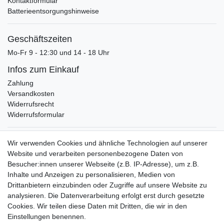
Kontaktformular
Batterieentsorgungshinweise
Geschäftszeiten
Mo-Fr 9 - 12:30 und 14 - 18 Uhr
Infos zum Einkauf
Zahlung
Versandkosten
Widerrufsrecht
Widerrufsformular
Verpackungslizenz
Wir verwenden Cookies und ähnliche Technologien auf unserer
bei der Landbell AG
Website und verarbeiten personenbezogene Daten von
Besucher:innen unserer Webseite (z.B. IP-Adresse), um z.B.
Zahlungsarten
Inhalte und Anzeigen zu personalisieren, Medien von
Vorabüberweisung
Drittanbietern einzubinden oder Zugriffe auf unsere Website zu
Rechnungskauf
analysieren. Die Datenverarbeitung erfolgt erst durch gesetzte
Zahlung bei Abholung
Cookies. Wir teilen diese Daten mit Dritten, die wir in den
PayPal (inkl. Kreditkarten)
Einstellungen benennen.