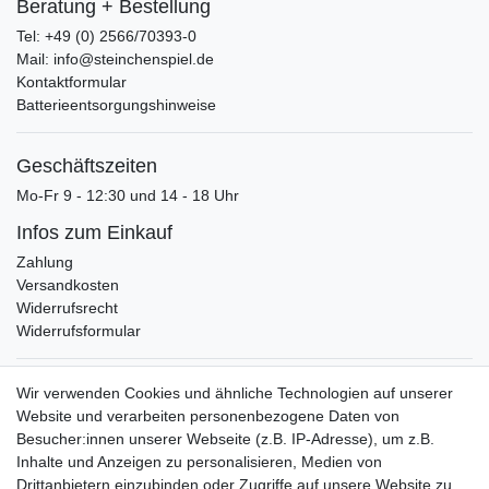
Beratung + Bestellung
Tel: +49 (0) 2566/70393-0
Mail: info@steinchenspiel.de
Kontaktformular
Batterieentsorgungshinweise
Geschäftszeiten
Mo-Fr 9 - 12:30 und 14 - 18 Uhr
Infos zum Einkauf
Zahlung
Versandkosten
Widerrufsrecht
Widerrufsformular
Verpackungslizenz
Wir verwenden Cookies und ähnliche Technologien auf unserer
bei der Landbell AG
Website und verarbeiten personenbezogene Daten von
Besucher:innen unserer Webseite (z.B. IP-Adresse), um z.B.
Zahlungsarten
Inhalte und Anzeigen zu personalisieren, Medien von
Vorabüberweisung
Drittanbietern einzubinden oder Zugriffe auf unsere Website zu