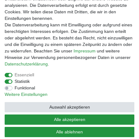
Rechnungskauf
analysieren. Die Datenverarbeitung erfolgt erst durch gesetzte
Zahlung bei Abholung
Cookies. Wir teilen diese Daten mit Dritten, die wir in den
PayPal (inkl. Kreditkarten)
Einstellungen benennen.
Die Datenverarbeitung kann mit Einwilligung oder aufgrund eines
berechtigten Interesses erfolgen. Die Zustimmung kann erteilt
oder abgelehnt werden. Es besteht das Recht, nicht einzuwilligen
und die Einwilligung zu einem späteren Zeitpunkt zu ändern oder
zu widerrufen. Beachten Sie unser
Impressum
und weitere
Hinweise zur Verwendung personenbezogener Daten in unserer
Daten­schutz­erklärung
.
Essenziell
Impressum
Daten­schutz­erklärung
AGB
Statistik
Funktional
Weitere Einstellungen
Barrierefreiheitserklärung
Widerrufs­recht
Auswahl akzeptieren
Kontakt
Vertrag widerrufen
Alle akzeptieren
Alle ablehnen