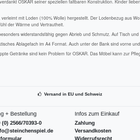
rdankt OSKAR seiner speziellen faltbaren Konstruktion. Kinder lieben 
verleimt mit Loden (100% Wolle) hergestellt. Der Lodenbezug aus Wo
ühl der Wärme und Vertrautheit.
t besonders widerstandsfähig gegen Abrieb und Schmutz. Auf Tisch u
raktisches Ablagefach im A4 Format. Auch unter der Bank sind vorne und
kippte Getränke sind kein Problem für OSKAR. Das Möbel kann zur Pfle
Versand in EU und Schweiz
g + Bestellung
Infos zum Einkauf
9 (0) 2566/70393-0
Zahlung
nfo@steinchenspiel.de
Versandkosten
tformular
Widerrufsrecht