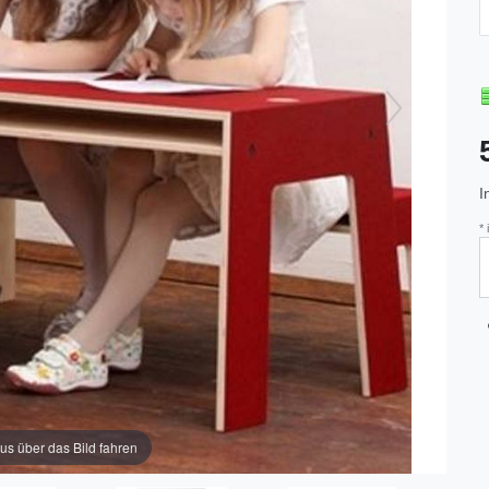
I
*
us über das Bild fahren