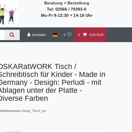
Beratung + Bestellung
Tel: 02566 / 70393-0
Mo-Fr 9-12:30 + 14-18 Uhr
Anmelden
0
0
0,00 EUR
OSKARatWORK Tisch /
Schreibtisch für Kinder - Made in
Germany - Design: Perludi - mit
Ablagen unter der Platte -
Diverse Farben
rtikelnummer
Oskar_Tisch_rot