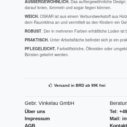
AUSSERGEWÖHNLICH.
Das außergewöhnliche Design ve
darauf knien, lümmeln und sogar liegen können.
WEICH.
OSKAR ist aus einem Verbundwerkstoff aus Holz 
dem Raumklima an und vermittelt so den Kindern ein Gef
ROBUST
.
Der in mehreren Farben erhältliche Loden is
PRAKTISCH.
Unter Arbeitsfläche befindet sich je ein p
PFLEGELEICHT.
Farbstiftstriche, Ölkreiden oder umge
Bürsten gekehrt werden.
Versand in BRD ab 99€ frei
Gebr. Vinkelau GmbH
Beratun
Über uns
Tel: +4
Impressum
Mail: i
AGB
Kontak