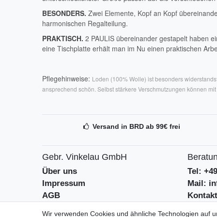
BESONDERS.
Zwei Elemente, Kopf an Kopf übereinander 
harmonischen Regalteilung.
PRAKTISCH.
2 PAULIS übereinander gestapelt haben ei
eine Tischplatte erhält man im Nu einen praktischen Arbei
Pflegehinweise:
Loden (100% Wolle) ist besonders widerstandsf
ansprechend schön. Selbst stärkere Verschmutzungen können mit 
Versand in BRD ab 99€ frei
Gebr. Vinkelau GmbH
Beratun
Über uns
Tel: +4
Impressum
Mail: i
AGB
Kontak
Datenschutzerklärung
Batteri
Wir verwenden Cookies und ähnliche Technologien auf 