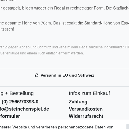
gestapelt, bilden wieder ein Regal in rechteckiger Form. Die Sitzflä
ne gesamte Höhe von 70cm. Das ist exakt die Standard-Höhe von Ess-
tstisch!
ähig gegen Abrieb und Schmutz und verleiht dem Regal farbliche Individualität. P
Seifenlauge und einem Tuch einfach entfernt werden.
Versand in EU und Schweiz
g + Bestellung
Infos zum Einkauf
9 (0) 2566/70393-0
Zahlung
nfo@steinchenspiel.de
Versandkosten
tformular
Widerrufsrecht
eentsorgungshinweise
Widerrufsformular
unserer Website und verarbeiten personenbezogene Daten von