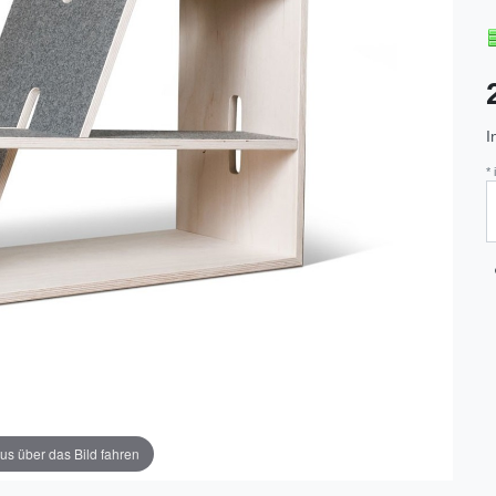
I
*
us über das Bild fahren