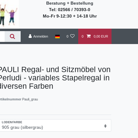
Beratung + Bestellung
Tel: 02566 / 70393-0
Mo-Fr 9-12:30 + 14-18 Uhr
Anmelden
0
0
0,00 EUR
PAULI Regal- und Sitzmöbel von
Perludi - variables Stapelregal in
diversen Farben
rtikelnummer
Pauli_grau
LODENFARBE