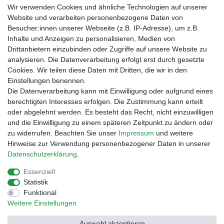
Verpackungslizenz
Wir verwenden Cookies und ähnliche Technologien auf unserer
bei der Landbell AG
Website und verarbeiten personenbezogene Daten von
Besucher:innen unserer Webseite (z.B. IP-Adresse), um z.B.
Zahlungsarten
Inhalte und Anzeigen zu personalisieren, Medien von
Vorabüberweisung
Drittanbietern einzubinden oder Zugriffe auf unsere Website zu
Rechnungskauf
analysieren. Die Datenverarbeitung erfolgt erst durch gesetzte
Zahlung bei Abholung
Cookies. Wir teilen diese Daten mit Dritten, die wir in den
PayPal (inkl. Kreditkarten)
Einstellungen benennen.
Die Datenverarbeitung kann mit Einwilligung oder aufgrund eines
berechtigten Interesses erfolgen. Die Zustimmung kann erteilt
oder abgelehnt werden. Es besteht das Recht, nicht einzuwilligen
und die Einwilligung zu einem späteren Zeitpunkt zu ändern oder
zu widerrufen. Beachten Sie unser
Impressum
und weitere
Hinweise zur Verwendung personenbezogener Daten in unserer
Daten­schutz­erklärung
.
Essenziell
Impressum
Daten­schutz­erklärung
AGB
Statistik
Funktional
Weitere Einstellungen
Barrierefreiheitserklärung
Widerrufs­recht
Auswahl akzeptieren