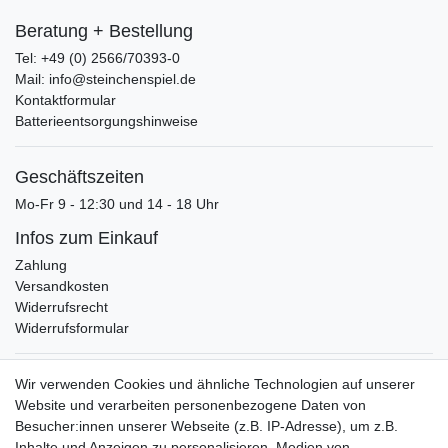
Beratung + Bestellung
Tel: +49 (0) 2566/70393-0
Mail: info@steinchenspiel.de
Kontaktformular
Batterieentsorgungshinweise
Geschäftszeiten
Mo-Fr 9 - 12:30 und 14 - 18 Uhr
Infos zum Einkauf
Zahlung
Versandkosten
Widerrufsrecht
Widerrufsformular
Verpackungslizenz
Wir verwenden Cookies und ähnliche Technologien auf unserer
bei der Landbell AG
Website und verarbeiten personenbezogene Daten von
Besucher:innen unserer Webseite (z.B. IP-Adresse), um z.B.
Zahlungsarten
Inhalte und Anzeigen zu personalisieren, Medien von