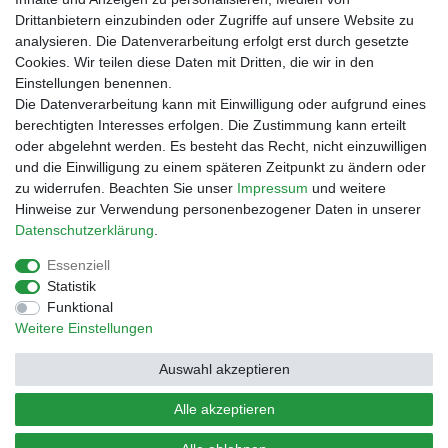
Vorabüberweisung
Drittanbietern einzubinden oder Zugriffe auf unsere Website zu
Rechnungskauf
analysieren. Die Datenverarbeitung erfolgt erst durch gesetzte
Zahlung bei Abholung
Cookies. Wir teilen diese Daten mit Dritten, die wir in den
PayPal (inkl. Kreditkarten)
Einstellungen benennen.
Die Datenverarbeitung kann mit Einwilligung oder aufgrund eines
berechtigten Interesses erfolgen. Die Zustimmung kann erteilt
oder abgelehnt werden. Es besteht das Recht, nicht einzuwilligen
und die Einwilligung zu einem späteren Zeitpunkt zu ändern oder
zu widerrufen. Beachten Sie unser
Impressum
und weitere
Hinweise zur Verwendung personenbezogener Daten in unserer
Daten­schutz­erklärung
.
Essenziell
Impressum
Daten­schutz­erklärung
AGB
Statistik
Funktional
Weitere Einstellungen
Barrierefreiheitserklärung
Widerrufs­recht
Auswahl akzeptieren
Kontakt
Vertrag widerrufen
Alle akzeptieren