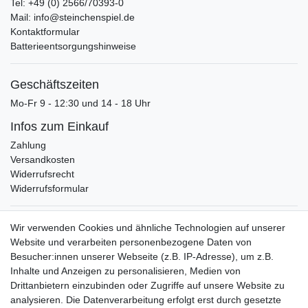
Tel: +49 (0) 2566/70393-0
Mail: info@steinchenspiel.de
Kontaktformular
Batterieentsorgungshinweise
Geschäftszeiten
Mo-Fr 9 - 12:30 und 14 - 18 Uhr
Infos zum Einkauf
Zahlung
Versandkosten
Widerrufsrecht
Widerrufsformular
Verpackungslizenz
Wir verwenden Cookies und ähnliche Technologien auf unserer
bei der Landbell AG
Website und verarbeiten personenbezogene Daten von
Besucher:innen unserer Webseite (z.B. IP-Adresse), um z.B.
Zahlungsarten
Inhalte und Anzeigen zu personalisieren, Medien von
Vorabüberweisung
Drittanbietern einzubinden oder Zugriffe auf unsere Website zu
Rechnungskauf
analysieren. Die Datenverarbeitung erfolgt erst durch gesetzte