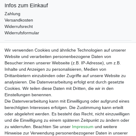
Infos zum Einkauf
Zahlung
Versandkosten
Widerrufsrecht
Widerrufsformular
Verpackungslizenz
Wir verwenden Cookies und ähnliche Technologien auf unserer
bei der Landbell AG
Website und verarbeiten personenbezogene Daten von
Besucher:innen unserer Webseite (z.B. IP-Adresse), um z.B.
Zahlungsarten
Inhalte und Anzeigen zu personalisieren, Medien von
Vorabüberweisung
Drittanbietern einzubinden oder Zugriffe auf unsere Website zu
Rechnungskauf
analysieren. Die Datenverarbeitung erfolgt erst durch gesetzte
Zahlung bei Abholung
Cookies. Wir teilen diese Daten mit Dritten, die wir in den
PayPal (inkl. Kreditkarten)
Einstellungen benennen.
Die Datenverarbeitung kann mit Einwilligung oder aufgrund eines
berechtigten Interesses erfolgen. Die Zustimmung kann erteilt
oder abgelehnt werden. Es besteht das Recht, nicht einzuwilligen
und die Einwilligung zu einem späteren Zeitpunkt zu ändern oder
zu widerrufen. Beachten Sie unser
Impressum
und weitere
Hinweise zur Verwendung personenbezogener Daten in unserer