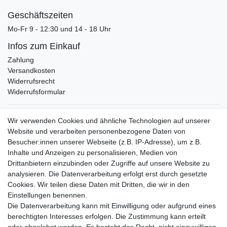
Geschäftszeiten
Mo-Fr 9 - 12:30 und 14 - 18 Uhr
Infos zum Einkauf
Zahlung
Versandkosten
Widerrufsrecht
Widerrufsformular
Verpackungslizenz
Wir verwenden Cookies und ähnliche Technologien auf unserer
bei der Landbell AG
Website und verarbeiten personenbezogene Daten von
Besucher:innen unserer Webseite (z.B. IP-Adresse), um z.B.
Zahlungsarten
Inhalte und Anzeigen zu personalisieren, Medien von
Vorabüberweisung
Drittanbietern einzubinden oder Zugriffe auf unsere Website zu
Rechnungskauf
analysieren. Die Datenverarbeitung erfolgt erst durch gesetzte
Zahlung bei Abholung
Cookies. Wir teilen diese Daten mit Dritten, die wir in den
PayPal (inkl. Kreditkarten)
Einstellungen benennen.
Die Datenverarbeitung kann mit Einwilligung oder aufgrund eines
berechtigten Interesses erfolgen. Die Zustimmung kann erteilt