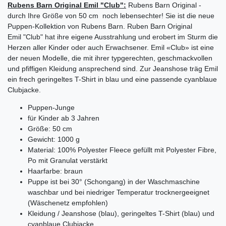
Rubens Barn Original Emil "Club":
Rubens Barn Original -
durch Ihre Größe von 50 cm noch lebensechter! Sie ist die neue
Puppen-Kollektion von Rubens Barn. Ruben Barn Original
Emil "Club" hat ihre eigene Ausstrahlung und erobert im Sturm die
Herzen aller Kinder oder auch Erwachsener. Emil «Club» ist eine
der neuen Modelle, die mit ihrer typgerechten, geschmackvollen
und pfiffigen Kleidung ansprechend sind. Zur Jeanshose träg Emil
ein frech geringeltes T-Shirt in blau und eine passende cyanblaue
Clubjacke.
Puppen-Junge
für Kinder ab 3 Jahren
Größe: 50 cm
Gewicht: 1000 g
Material: 100% Polyester Fleece gefüllt mit Polyester Fibre,
Po mit Granulat verstärkt
Haarfarbe: braun
Puppe ist bei 30° (Schongang) in der Waschmaschine
waschbar und bei niedriger Temperatur trocknergeeignet
(Wäschenetz empfohlen)
Kleidung / Jeanshose (blau), geringeltes T-Shirt (blau) und
cyanblaue Clubjacke