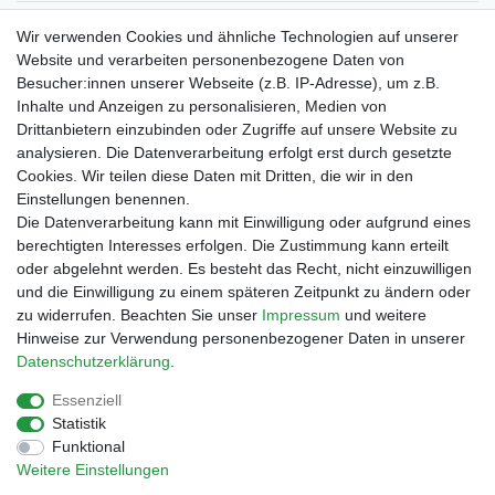
Verpackungslizenz
Wir verwenden Cookies und ähnliche Technologien auf unserer
bei der Landbell AG
Website und verarbeiten personenbezogene Daten von
Besucher:innen unserer Webseite (z.B. IP-Adresse), um z.B.
Zahlungsarten
Inhalte und Anzeigen zu personalisieren, Medien von
Vorabüberweisung
Drittanbietern einzubinden oder Zugriffe auf unsere Website zu
Rechnungskauf
analysieren. Die Datenverarbeitung erfolgt erst durch gesetzte
Zahlung bei Abholung
Cookies. Wir teilen diese Daten mit Dritten, die wir in den
PayPal (inkl. Kreditkarten)
Einstellungen benennen.
Die Datenverarbeitung kann mit Einwilligung oder aufgrund eines
berechtigten Interesses erfolgen. Die Zustimmung kann erteilt
oder abgelehnt werden. Es besteht das Recht, nicht einzuwilligen
und die Einwilligung zu einem späteren Zeitpunkt zu ändern oder
zu widerrufen. Beachten Sie unser
Impressum
und weitere
Hinweise zur Verwendung personenbezogener Daten in unserer
Daten­schutz­erklärung
.
Essenziell
Impressum
Daten­schutz­erklärung
AGB
Statistik
Funktional
Weitere Einstellungen
Barrierefreiheitserklärung
Widerrufs­recht