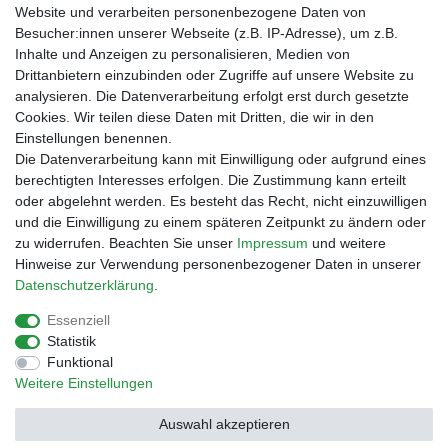
bei der Landbell AG
Website und verarbeiten personenbezogene Daten von
Besucher:innen unserer Webseite (z.B. IP-Adresse), um z.B.
Zahlungsarten
Inhalte und Anzeigen zu personalisieren, Medien von
Vorabüberweisung
Drittanbietern einzubinden oder Zugriffe auf unsere Website zu
Rechnungskauf
analysieren. Die Datenverarbeitung erfolgt erst durch gesetzte
Zahlung bei Abholung
Cookies. Wir teilen diese Daten mit Dritten, die wir in den
PayPal (inkl. Kreditkarten)
Einstellungen benennen.
Die Datenverarbeitung kann mit Einwilligung oder aufgrund eines
berechtigten Interesses erfolgen. Die Zustimmung kann erteilt
oder abgelehnt werden. Es besteht das Recht, nicht einzuwilligen
und die Einwilligung zu einem späteren Zeitpunkt zu ändern oder
zu widerrufen. Beachten Sie unser
Impressum
und weitere
Hinweise zur Verwendung personenbezogener Daten in unserer
Daten­schutz­erklärung
.
Essenziell
Impressum
Daten­schutz­erklärung
AGB
Statistik
Funktional
Weitere Einstellungen
Barrierefreiheitserklärung
Widerrufs­recht
Auswahl akzeptieren