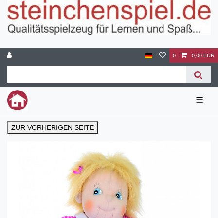
0
0,00 EUR
☰
ZUR VORHERIGEN SEITE