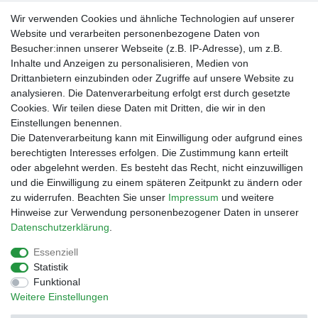
Verpackungslizenz
Wir verwenden Cookies und ähnliche Technologien auf unserer
bei der Landbell AG
Website und verarbeiten personenbezogene Daten von
Besucher:innen unserer Webseite (z.B. IP-Adresse), um z.B.
Zahlungsarten
Inhalte und Anzeigen zu personalisieren, Medien von
Vorabüberweisung
Drittanbietern einzubinden oder Zugriffe auf unsere Website zu
Rechnungskauf
analysieren. Die Datenverarbeitung erfolgt erst durch gesetzte
Zahlung bei Abholung
Cookies. Wir teilen diese Daten mit Dritten, die wir in den
PayPal (inkl. Kreditkarten)
Einstellungen benennen.
Die Datenverarbeitung kann mit Einwilligung oder aufgrund eines
berechtigten Interesses erfolgen. Die Zustimmung kann erteilt
oder abgelehnt werden. Es besteht das Recht, nicht einzuwilligen
und die Einwilligung zu einem späteren Zeitpunkt zu ändern oder
zu widerrufen. Beachten Sie unser
Impressum
und weitere
Hinweise zur Verwendung personenbezogener Daten in unserer
Daten­schutz­erklärung
.
Essenziell
Impressum
Daten­schutz­erklärung
AGB
Statistik
Funktional
Weitere Einstellungen
Barrierefreiheitserklärung
Widerrufs­recht