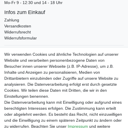
Mo-Fr 9 - 12:30 und 14 - 18 Uhr
Infos zum Einkauf
Zahlung
Versandkosten
Widerrufsrecht
Widerrufsformular
Verpackungslizenz
Wir verwenden Cookies und ähnliche Technologien auf unserer
bei der Landbell AG
Website und verarbeiten personenbezogene Daten von
Besucher:innen unserer Webseite (z.B. IP-Adresse), um z.B.
Zahlungsarten
Inhalte und Anzeigen zu personalisieren, Medien von
Vorabüberweisung
Drittanbietern einzubinden oder Zugriffe auf unsere Website zu
Rechnungskauf
analysieren. Die Datenverarbeitung erfolgt erst durch gesetzte
Zahlung bei Abholung
Cookies. Wir teilen diese Daten mit Dritten, die wir in den
PayPal (inkl. Kreditkarten)
Einstellungen benennen.
Die Datenverarbeitung kann mit Einwilligung oder aufgrund eines
berechtigten Interesses erfolgen. Die Zustimmung kann erteilt
oder abgelehnt werden. Es besteht das Recht, nicht einzuwilligen
und die Einwilligung zu einem späteren Zeitpunkt zu ändern oder
zu widerrufen. Beachten Sie unser
Impressum
und weitere