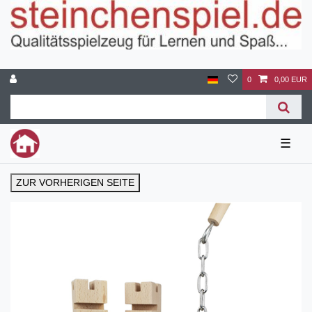
0
0,00 EUR
☰
ZUR VORHERIGEN SEITE