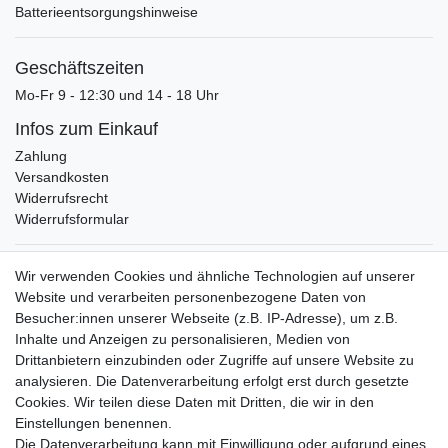
Batterieentsorgungshinweise
Geschäftszeiten
Mo-Fr 9 - 12:30 und 14 - 18 Uhr
Infos zum Einkauf
Zahlung
Versandkosten
Widerrufsrecht
Widerrufsformular
Verpackungslizenz
Wir verwenden Cookies und ähnliche Technologien auf unserer
bei der Landbell AG
Website und verarbeiten personenbezogene Daten von
Besucher:innen unserer Webseite (z.B. IP-Adresse), um z.B.
Zahlungsarten
Inhalte und Anzeigen zu personalisieren, Medien von
Vorabüberweisung
Drittanbietern einzubinden oder Zugriffe auf unsere Website zu
Rechnungskauf
analysieren. Die Datenverarbeitung erfolgt erst durch gesetzte
Zahlung bei Abholung
Cookies. Wir teilen diese Daten mit Dritten, die wir in den
PayPal (inkl. Kreditkarten)
Einstellungen benennen.
Die Datenverarbeitung kann mit Einwilligung oder aufgrund eines