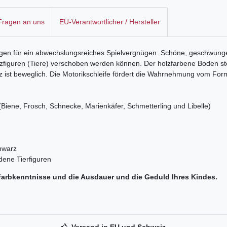
 Fragen an uns
EU-Verantwortlicher / Hersteller
gen für ein abwechslungsreiches Spielvergnügen. Schöne, geschwunge
figuren (Tiere) verschoben werden können. Der holzfarbene Boden stel
z ist beweglich. Die Motorikschleife fördert die Wahrnehmung vom For
 (Biene, Frosch, Schnecke, Marienkäfer, Schmetterling und Libelle)
chwarz
dene Tierfiguren
Farbkenntnisse und die Ausdauer und die Geduld Ihres Kindes.