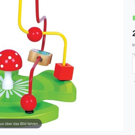
I
*
us über das Bild fahren