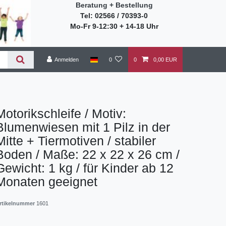
Beratung + Bestellung
Tel: 02566 / 70393-0
Mo-Fr 9-12:30 + 14-18 Uhr
Anmelden
0
0
0,00 EUR
Motorikschleife / Motiv:
Blumenwiesen mit 1 Pilz in der
Mitte + Tiermotiven / stabiler
Boden / Maße: 22 x 22 x 26 cm /
Gewicht: 1 kg / für Kinder ab 12
Monaten geeignet
rtikelnummer
1601