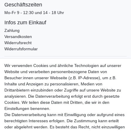
Geschäftszeiten
Mo-Fr 9 - 12:30 und 14 - 18 Uhr
Infos zum Einkauf
Zahlung
Versandkosten
Widerrufsrecht
Widerrufsformular
Verpackungslizenz
Wir verwenden Cookies und ähnliche Technologien auf unserer
bei der Landbell AG
Website und verarbeiten personenbezogene Daten von
Besucher:innen unserer Webseite (z.B. IP-Adresse), um z.B.
Zahlungsarten
Inhalte und Anzeigen zu personalisieren, Medien von
Vorabüberweisung
Drittanbietern einzubinden oder Zugriffe auf unsere Website zu
Rechnungskauf
analysieren. Die Datenverarbeitung erfolgt erst durch gesetzte
Zahlung bei Abholung
Cookies. Wir teilen diese Daten mit Dritten, die wir in den
PayPal (inkl. Kreditkarten)
Einstellungen benennen.
Die Datenverarbeitung kann mit Einwilligung oder aufgrund eines
berechtigten Interesses erfolgen. Die Zustimmung kann erteilt
oder abgelehnt werden. Es besteht das Recht, nicht einzuwilligen