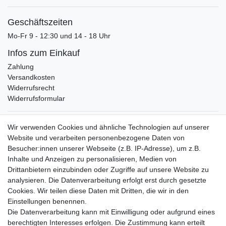
Geschäftszeiten
Mo-Fr 9 - 12:30 und 14 - 18 Uhr
Infos zum Einkauf
Zahlung
Versandkosten
Widerrufsrecht
Widerrufsformular
Verpackungslizenz
Wir verwenden Cookies und ähnliche Technologien auf unserer
bei der Landbell AG
Website und verarbeiten personenbezogene Daten von
Besucher:innen unserer Webseite (z.B. IP-Adresse), um z.B.
Zahlungsarten
Inhalte und Anzeigen zu personalisieren, Medien von
Vorabüberweisung
Drittanbietern einzubinden oder Zugriffe auf unsere Website zu
Rechnungskauf
analysieren. Die Datenverarbeitung erfolgt erst durch gesetzte
Zahlung bei Abholung
Cookies. Wir teilen diese Daten mit Dritten, die wir in den
PayPal (inkl. Kreditkarten)
Einstellungen benennen.
Die Datenverarbeitung kann mit Einwilligung oder aufgrund eines
berechtigten Interesses erfolgen. Die Zustimmung kann erteilt