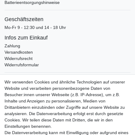
Batterieentsorgungshinweise
Geschäftszeiten
Mo-Fr 9 - 12:30 und 14 - 18 Uhr
Infos zum Einkauf
Zahlung
Versandkosten
Widerrufsrecht
Widerrufsformular
Verpackungslizenz
Wir verwenden Cookies und ähnliche Technologien auf unserer
bei der Landbell AG
Website und verarbeiten personenbezogene Daten von
Besucher:innen unserer Webseite (z.B. IP-Adresse), um z.B.
Zahlungsarten
Inhalte und Anzeigen zu personalisieren, Medien von
Vorabüberweisung
Drittanbietern einzubinden oder Zugriffe auf unsere Website zu
Rechnungskauf
analysieren. Die Datenverarbeitung erfolgt erst durch gesetzte
Zahlung bei Abholung
Cookies. Wir teilen diese Daten mit Dritten, die wir in den
PayPal (inkl. Kreditkarten)
Einstellungen benennen.
Die Datenverarbeitung kann mit Einwilligung oder aufgrund eines