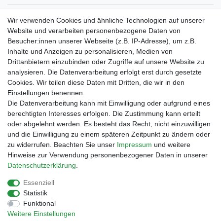
Verpackungslizenz
Wir verwenden Cookies und ähnliche Technologien auf unserer
bei der Landbell AG
Website und verarbeiten personenbezogene Daten von
Besucher:innen unserer Webseite (z.B. IP-Adresse), um z.B.
Zahlungsarten
Inhalte und Anzeigen zu personalisieren, Medien von
Vorabüberweisung
Drittanbietern einzubinden oder Zugriffe auf unsere Website zu
Rechnungskauf
analysieren. Die Datenverarbeitung erfolgt erst durch gesetzte
Zahlung bei Abholung
Cookies. Wir teilen diese Daten mit Dritten, die wir in den
PayPal (inkl. Kreditkarten)
Einstellungen benennen.
Die Datenverarbeitung kann mit Einwilligung oder aufgrund eines
berechtigten Interesses erfolgen. Die Zustimmung kann erteilt
oder abgelehnt werden. Es besteht das Recht, nicht einzuwilligen
und die Einwilligung zu einem späteren Zeitpunkt zu ändern oder
zu widerrufen. Beachten Sie unser
Impressum
und weitere
Hinweise zur Verwendung personenbezogener Daten in unserer
Daten­schutz­erklärung
.
Essenziell
Impressum
Daten­schutz­erklärung
AGB
Statistik
Funktional
Weitere Einstellungen
Barrierefreiheitserklärung
Widerrufs­recht