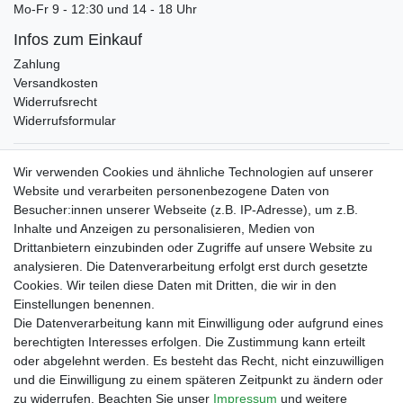
Mo-Fr 9 - 12:30 und 14 - 18 Uhr
Infos zum Einkauf
Zahlung
Versandkosten
Widerrufsrecht
Widerrufsformular
Verpackungslizenz
Wir verwenden Cookies und ähnliche Technologien auf unserer
bei der Landbell AG
Website und verarbeiten personenbezogene Daten von
Besucher:innen unserer Webseite (z.B. IP-Adresse), um z.B.
Zahlungsarten
Inhalte und Anzeigen zu personalisieren, Medien von
Vorabüberweisung
Drittanbietern einzubinden oder Zugriffe auf unsere Website zu
Rechnungskauf
analysieren. Die Datenverarbeitung erfolgt erst durch gesetzte
Zahlung bei Abholung
Cookies. Wir teilen diese Daten mit Dritten, die wir in den
PayPal (inkl. Kreditkarten)
Einstellungen benennen.
Die Datenverarbeitung kann mit Einwilligung oder aufgrund eines
berechtigten Interesses erfolgen. Die Zustimmung kann erteilt
oder abgelehnt werden. Es besteht das Recht, nicht einzuwilligen
und die Einwilligung zu einem späteren Zeitpunkt zu ändern oder
zu widerrufen. Beachten Sie unser
Impressum
und weitere