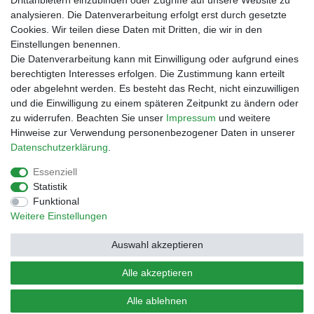
Drittanbietern einzubinden oder Zugriffe auf unsere Website zu
Rechnungskauf
analysieren. Die Datenverarbeitung erfolgt erst durch gesetzte
Zahlung bei Abholung
Cookies. Wir teilen diese Daten mit Dritten, die wir in den
PayPal (inkl. Kreditkarten)
Einstellungen benennen.
Die Datenverarbeitung kann mit Einwilligung oder aufgrund eines
berechtigten Interesses erfolgen. Die Zustimmung kann erteilt
oder abgelehnt werden. Es besteht das Recht, nicht einzuwilligen
und die Einwilligung zu einem späteren Zeitpunkt zu ändern oder
zu widerrufen. Beachten Sie unser
Impressum
und weitere
Hinweise zur Verwendung personenbezogener Daten in unserer
Daten­schutz­erklärung
.
Essenziell
Impressum
Daten­schutz­erklärung
AGB
Statistik
Funktional
Weitere Einstellungen
Barrierefreiheitserklärung
Widerrufs­recht
Auswahl akzeptieren
Kontakt
Vertrag widerrufen
Alle akzeptieren
Alle ablehnen