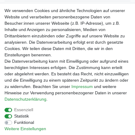
Verpackungslizenz
Wir verwenden Cookies und ähnliche Technologien auf unserer
bei der Landbell AG
Website und verarbeiten personenbezogene Daten von
Besucher:innen unserer Webseite (z.B. IP-Adresse), um z.B.
Zahlungsarten
Inhalte und Anzeigen zu personalisieren, Medien von
Vorabüberweisung
Drittanbietern einzubinden oder Zugriffe auf unsere Website zu
Rechnungskauf
analysieren. Die Datenverarbeitung erfolgt erst durch gesetzte
Zahlung bei Abholung
Cookies. Wir teilen diese Daten mit Dritten, die wir in den
PayPal (inkl. Kreditkarten)
Einstellungen benennen.
Die Datenverarbeitung kann mit Einwilligung oder aufgrund eines
berechtigten Interesses erfolgen. Die Zustimmung kann erteilt
oder abgelehnt werden. Es besteht das Recht, nicht einzuwilligen
und die Einwilligung zu einem späteren Zeitpunkt zu ändern oder
zu widerrufen. Beachten Sie unser
Impressum
und weitere
Hinweise zur Verwendung personenbezogener Daten in unserer
Daten­schutz­erklärung
.
Essenziell
Impressum
Daten­schutz­erklärung
AGB
Statistik
Funktional
Weitere Einstellungen
Barrierefreiheitserklärung
Widerrufs­recht