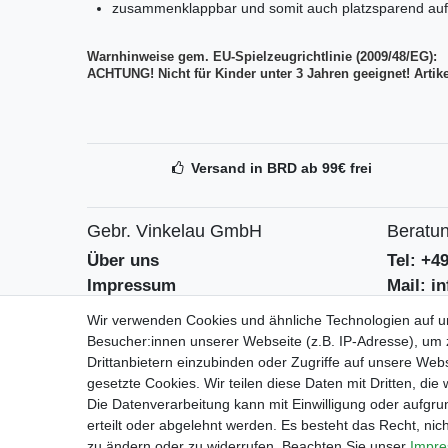
zusammenklappbar und somit auch platzsparend au
Warnhinweise gem. EU-Spielzeugrichtlinie (2009/48/EG):
ACHTUNG! Nicht für Kinder unter 3 Jahren geeignet! Artike
Versand in BRD ab 99€ frei
Gebr. Vinkelau GmbH
Beratun
Über uns
Tel: +4
Impressum
Mail: i
AGB
Kontak
Wir verwenden Cookies und ähnliche Technologien auf 
Datenschutzerklärung
Batteri
Besucher:innen unserer Webseite (z.B. IP-Adresse), um z
Drittanbietern einzubinden oder Zugriffe auf unsere Webs
gesetzte Cookies. Wir teilen diese Daten mit Dritten, die
Geschäf
Die Datenverarbeitung kann mit Einwilligung oder aufgru
Mo-Fr 9
erteilt oder abgelehnt werden. Es besteht das Recht, nich
zu ändern oder zu widerrufen. Beachten Sie unser
Impr