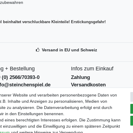
fzubewahren
l beinhaltet verschluckbare Kleinteile! Erstickungsgefahr!
Versand in EU und Schweiz
g + Bestellung
Infos zum Einkauf
9 (0) 2566/70393-0
Zahlung
nfo@steinchenspiel.de
Versandkosten
tformular
Widerrufsrecht
unserer Website und verarbeiten personenbezogene Daten von
eentsorgungshinweise
Widerrufsformular
.B. Inhalte und Anzeigen zu personalisieren, Medien von
ite zu analysieren. Die Datenverarbeitung erfolgt erst durch
 wir in den Einstellungen benennen.
Verpackungslizenz
tszeiten
nd eines berechtigten Interesses erfolgen. Die Zustimmung kann
bei der Landbell AG
 - 12:30 und 14 - 18 Uhr
t einzuwilligen und die Einwilligung zu einem späteren Zeitpunkt
essum
und weitere Hinweise zur Verwendung