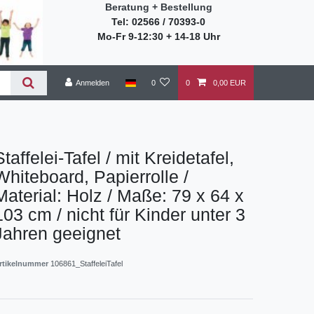
Beratung + Bestellung
Tel: 02566 / 70393-0
Mo-Fr 9-12:30 + 14-18 Uhr
Anmelden
0
0
0,00 EUR
Staffelei-Tafel / mit Kreidetafel,
Whiteboard, Papierrolle /
Material: Holz / Maße: 79 x 64 x
103 cm / nicht für Kinder unter 3
Jahren geeignet
rtikelnummer
106861_StaffeleiTafel