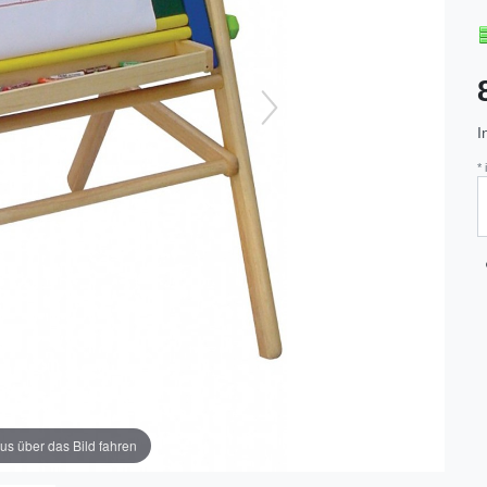
I
*
us über das Bild fahren