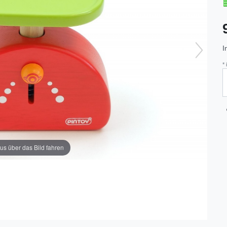
I
*
us über das Bild fahren