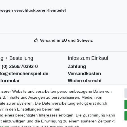
wegen verschluckbarer Kleinteile!
Versand in EU und Schweiz
g + Bestellung
Infos zum Einkauf
9 (0) 2566/70393-0
Zahlung
nfo@steinchenspiel.de
Versandkosten
tformular
Widerrufsrecht
eentsorgungshinweise
Widerrufsformular
unserer Website und verarbeiten personenbezogene Daten von
.B. Inhalte und Anzeigen zu personalisieren, Medien von
Verpackungslizenz
ite zu analysieren. Die Datenverarbeitung erfolgt erst durch
tszeiten
 wir in den Einstellungen benennen.
bei der Landbell AG
 - 12:30 und 14 - 18 Uhr
nd eines berechtigten Interesses erfolgen. Die Zustimmung kann
t einzuwilligen und die Einwilligung zu einem späteren Zeitpunkt