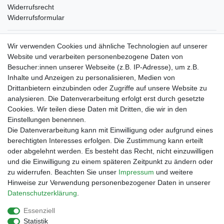
Widerrufsrecht
Widerrufsformular
Verpackungslizenz
Wir verwenden Cookies und ähnliche Technologien auf unserer
bei der Landbell AG
Website und verarbeiten personenbezogene Daten von
Besucher:innen unserer Webseite (z.B. IP-Adresse), um z.B.
Zahlungsarten
Inhalte und Anzeigen zu personalisieren, Medien von
Vorabüberweisung
Drittanbietern einzubinden oder Zugriffe auf unsere Website zu
Rechnungskauf
analysieren. Die Datenverarbeitung erfolgt erst durch gesetzte
Zahlung bei Abholung
Cookies. Wir teilen diese Daten mit Dritten, die wir in den
PayPal (inkl. Kreditkarten)
Einstellungen benennen.
Die Datenverarbeitung kann mit Einwilligung oder aufgrund eines
berechtigten Interesses erfolgen. Die Zustimmung kann erteilt
oder abgelehnt werden. Es besteht das Recht, nicht einzuwilligen
und die Einwilligung zu einem späteren Zeitpunkt zu ändern oder
zu widerrufen. Beachten Sie unser
Impressum
und weitere
Hinweise zur Verwendung personenbezogener Daten in unserer
Daten­schutz­erklärung
.
Essenziell
Impressum
Daten­schutz­erklärung
AGB
Statistik