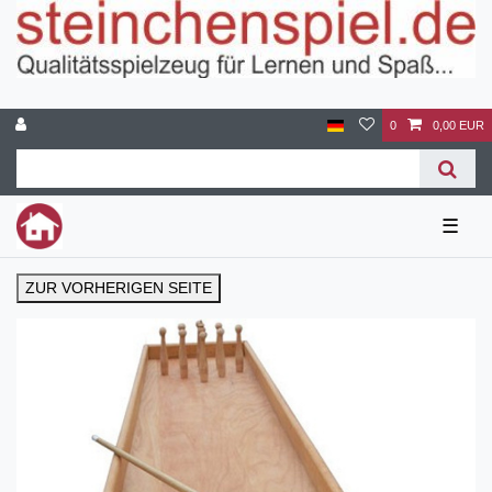
0
0,00 EUR
☰
ZUR VORHERIGEN SEITE