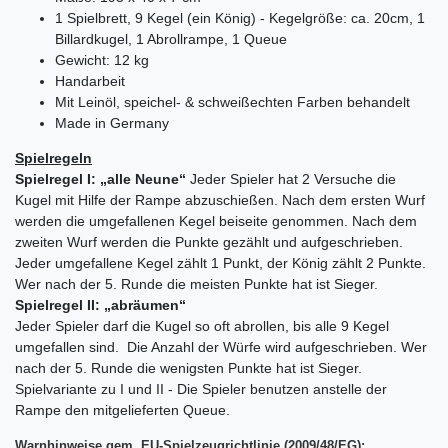
1 Spielbrett, 9 Kegel (ein König) - Kegelgröße: ca. 20cm, 1
Billardkugel, 1 Abrollrampe, 1 Queue
Gewicht: 12 kg
Handarbeit
Mit Leinöl, speichel- & schweißechten Farben behandelt
Made in Germany
Spielregeln
Spielregel I: „alle Neune“
Jeder Spieler hat 2 Versuche die
Kugel mit Hilfe der Rampe abzuschießen. Nach dem ersten Wurf
werden die umgefallenen Kegel beiseite genommen. Nach dem
zweiten Wurf werden die Punkte gezählt und aufgeschrieben.
Jeder umgefallene Kegel zählt 1 Punkt, der König zählt 2 Punkte.
Wer nach der 5. Runde die meisten Punkte hat ist Sieger.
Spielregel II: „abräumen“
Jeder Spieler darf die Kugel so oft abrollen, bis alle 9 Kegel
umgefallen sind. Die Anzahl der Würfe wird aufgeschrieben. Wer
nach der 5. Runde die wenigsten Punkte hat ist Sieger.
Spielvariante zu I und II - Die Spieler benutzen anstelle der
Rampe den mitgelieferten Queue.
Warnhinweise gem. EU-Spielzeugrichtlinie (2009/48/EG):