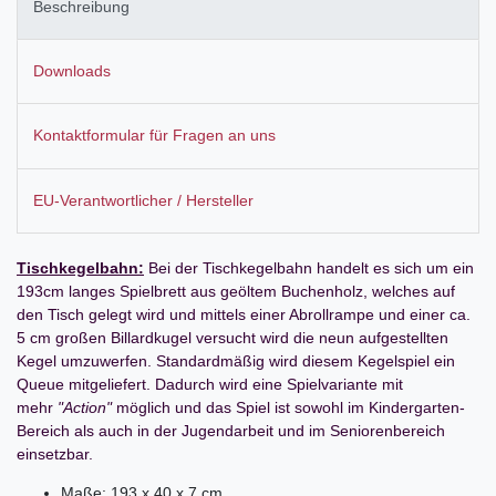
Beschreibung
Downloads
Kontaktformular für Fragen an uns
EU-Verantwortlicher / Hersteller
Tischkegelbahn:
Bei der Tischkegelbahn handelt es sich um ein
193cm langes Spielbrett aus geöltem Buchenholz, welches auf
den Tisch gelegt wird und mittels einer Abrollrampe und einer ca.
5 cm großen Billardkugel versucht wird die neun aufgestellten
Kegel umzuwerfen. Standardmäßig wird diesem Kegelspiel ein
Queue mitgeliefert. Dadurch wird eine Spielvariante mit
mehr
"Action"
möglich und das Spiel ist sowohl im Kindergarten-
Bereich als auch in der Jugendarbeit und im Seniorenbereich
einsetzbar.
Maße: 193 x 40 x 7 cm