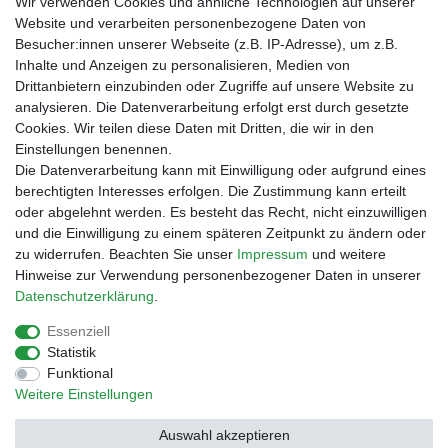
Wir verwenden Cookies und ähnliche Technologien auf unserer
bei der Landbell AG
Website und verarbeiten personenbezogene Daten von
Besucher:innen unserer Webseite (z.B. IP-Adresse), um z.B.
Zahlungsarten
Inhalte und Anzeigen zu personalisieren, Medien von
Vorabüberweisung
Drittanbietern einzubinden oder Zugriffe auf unsere Website zu
Rechnungskauf
analysieren. Die Datenverarbeitung erfolgt erst durch gesetzte
Zahlung bei Abholung
Cookies. Wir teilen diese Daten mit Dritten, die wir in den
PayPal (inkl. Kreditkarten)
Einstellungen benennen.
Die Datenverarbeitung kann mit Einwilligung oder aufgrund eines
berechtigten Interesses erfolgen. Die Zustimmung kann erteilt
oder abgelehnt werden. Es besteht das Recht, nicht einzuwilligen
und die Einwilligung zu einem späteren Zeitpunkt zu ändern oder
zu widerrufen. Beachten Sie unser
Impressum
und weitere
Hinweise zur Verwendung personenbezogener Daten in unserer
Daten­schutz­erklärung
.
Essenziell
Impressum
Daten­schutz­erklärung
AGB
Statistik
Funktional
Weitere Einstellungen
Barrierefreiheitserklärung
Widerrufs­recht
Auswahl akzeptieren