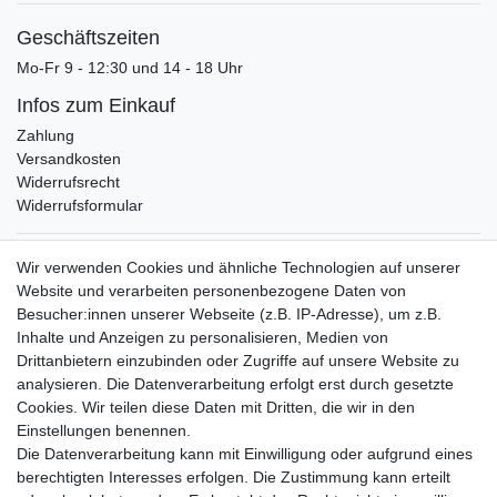
Geschäftszeiten
Mo-Fr 9 - 12:30 und 14 - 18 Uhr
Infos zum Einkauf
Zahlung
Versandkosten
Widerrufsrecht
Widerrufsformular
Verpackungslizenz
Wir verwenden Cookies und ähnliche Technologien auf unserer
bei der Landbell AG
Website und verarbeiten personenbezogene Daten von
Besucher:innen unserer Webseite (z.B. IP-Adresse), um z.B.
Zahlungsarten
Inhalte und Anzeigen zu personalisieren, Medien von
Vorabüberweisung
Drittanbietern einzubinden oder Zugriffe auf unsere Website zu
Rechnungskauf
analysieren. Die Datenverarbeitung erfolgt erst durch gesetzte
Zahlung bei Abholung
Cookies. Wir teilen diese Daten mit Dritten, die wir in den
PayPal (inkl. Kreditkarten)
Einstellungen benennen.
Die Datenverarbeitung kann mit Einwilligung oder aufgrund eines
berechtigten Interesses erfolgen. Die Zustimmung kann erteilt