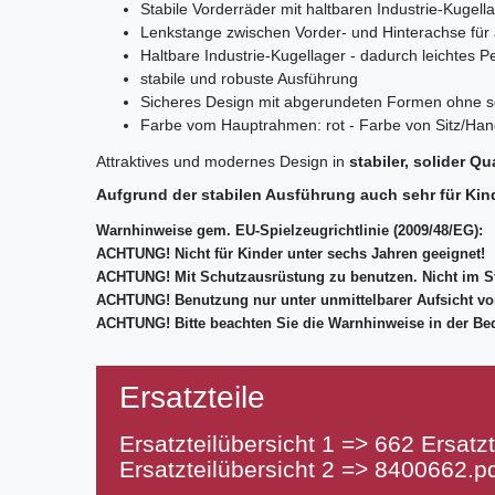
Stabile Vorderräder mit haltbaren Industrie-Kuge
Lenkstange zwischen Vorder- und Hinterachse fü
Haltbare Industrie-Kugellager - dadurch leichtes P
stabile und robuste Ausführung
Sicheres Design mit abgerundeten Formen ohne s
Farbe vom Hauptrahmen
: rot
- Farbe von Sitz/Ha
Attraktives und modernes Design in
stabiler, solider Qua
Aufgrund der stabilen Ausführung auch sehr für Kind
Warnhinweise gem. EU-Spielzeugrichtlinie (2009/48/EG):
ACHTUNG! Nicht für Kinder unter sechs Jahren geeignet!
ACHTUNG! Mit Schutzausrüstung zu benutzen. Nicht im S
ACHTUNG! Benutzung nur unter unmittelbarer Aufsicht v
ACHTUNG! Bitte beachten Sie die Warnhinweise in der Be
Ersatzteile
Ersatzteilübersicht 1 =>
662 Ersatzt
Ersatzteilübersicht 2 =>
8400662.p