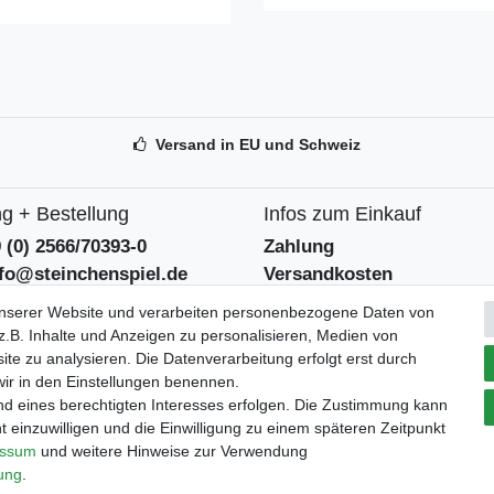
Versand in EU und Schweiz
g + Bestellung
Infos zum Einkauf
9 (0) 2566/70393-0
Zahlung
nfo@steinchenspiel.de
Versandkosten
tformular
Widerrufsrecht
unserer Website und verarbeiten personenbezogene Daten von
eentsorgungshinweise
Widerrufsformular
.B. Inhalte und Anzeigen zu personalisieren, Medien von
ite zu analysieren. Die Datenverarbeitung erfolgt erst durch
 wir in den Einstellungen benennen.
Verpackungslizenz
tszeiten
nd eines berechtigten Interesses erfolgen. Die Zustimmung kann
bei der Landbell AG
 - 12:30 und 14 - 18 Uhr
t einzuwilligen und die Einwilligung zu einem späteren Zeitpunkt
essum
und weitere Hinweise zur Verwendung
rung
.