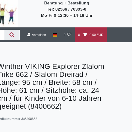
Beratung + Bestellung
Tel: 02566 / 70393-0
Mo-Fr 9-12:30 + 14-18 Uhr
Anmelden
0
0
0,00 EUR
Winther VIKING Explorer Zlalom
Trike 662 / Slalom Dreirad /
Länge: 95 cm / Breite: 58 cm /
Höhe: 61 cm / Sitzhöhe: ca. 24
cm / für Kinder von 6-10 Jahren
geeignet (8400662)
rtikelnummer
Ja8400662