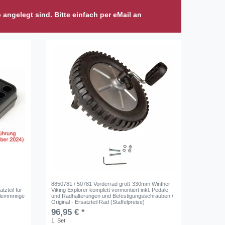
p angelegt sind. Bitte einfach per eMail an
8850781 / 50781 Vorderrad groß 330mm Winther
tzteil für
Viking Explorer komplett vormontiert inkl. Pedale
Klemmringe
und Radhalterungen und Befestigungsschrauben /
Original - Ersatzteil Rad (Staffelpreise)
96,95 € *
1
Set