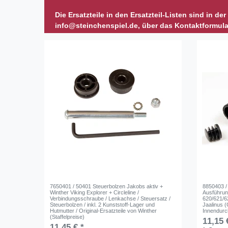
Die Ersatzteile in den Ersatzteil-Listen sind in de
info@steinchenspiel.de, über das Kontaktformula
7650401 / 50401 Steuerbolzen Jakobs aktiv +
8850403 /
Winther Viking Explorer + Circleline /
Ausführung
Verbindungsschraube / Lenkachse / Steuersatz /
620/621/6
Steuerbolzen / inkl. 2 Kunststoff-Lager und
Jaalinus (C
Hutmutter / Original-Ersatzteile von Winther
Innendurc
(Staffelpreise)
11,15 
11,45 € *