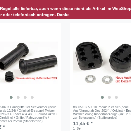
r Regel alle lieferbar, auch wenn diese nicht als Artikel im WebSho
r oder telefonisch anfragen. Danke
 50403 Handgriffe 2er Set Winther (neue
8850510 / 50510 Pedale 2-er Set (neue
 ab 12/24) / Original-Ersatzteil Twister
Ausführung ab Dez 2024) / Original - Ersa
22/623 U-Rider 484 486 + Jakobs aktiv +
Winther Viking Kinderfahrzeuge (inkl. 2 
ircleline) / Griffe / Fahrzeuggriffe /
zur Befestigung) (Staffelpreise)
hmesser 25mm (Staffelpreise)
11,45 € *
€ *
1
Set