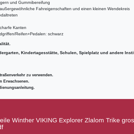
llagern und Gummibereifung
r außergewöhnliche Fahreigenschaften und einen kleinen Wendekreis
edaltreten
charfe Kanten
ndgriffen/Reifen+Pedalen: schwarz
lität.
ergarten, Kindertagesstätte, Schulen, Spielplatz und andere Insti
traßenverkehr zu verwenden.
on Erwachsenen.
dienungsanleitung.
eile Winther VIKING Explorer Zlalom Trike gros
df