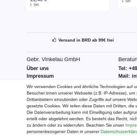
1
Set
1
Set
Versand in BRD ab 99€ frei
Gebr. Vinkelau GmbH
Beratun
Über uns
Tel: +4
Impressum
Mail: i
AGB
Kontak
Wir verwenden Cookies und ähnliche Technologien auf 
Datenschutzerklärung
Batteri
Besucher:innen unserer Webseite (z.B. IP-Adresse), um z
Drittanbietern einzubinden oder Zugriffe auf unsere Webs
gesetzte Cookies. Wir teilen diese Daten mit Dritten, die
Geschäf
Die Datenverarbeitung kann mit Einwilligung oder aufgru
Mo-Fr 9
erteilt oder abgelehnt werden. Es besteht das Recht, nich
zu ändern oder zu widerrufen. Beachten Sie unser
Impr
personenbezogener Daten in unserer
Daten­schutz­erklä