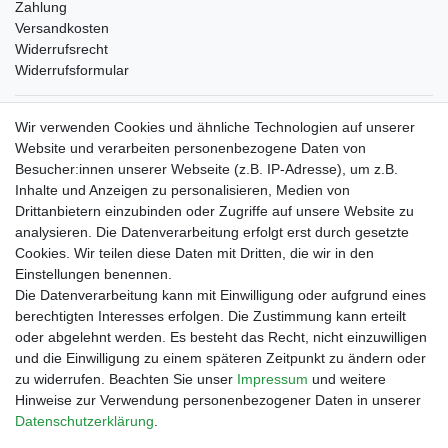
Zahlung
Versandkosten
Widerrufsrecht
Widerrufsformular
Verpackungslizenz
Wir verwenden Cookies und ähnliche Technologien auf unserer
bei der Landbell AG
Website und verarbeiten personenbezogene Daten von
Besucher:innen unserer Webseite (z.B. IP-Adresse), um z.B.
Zahlungsarten
Inhalte und Anzeigen zu personalisieren, Medien von
Vorabüberweisung
Drittanbietern einzubinden oder Zugriffe auf unsere Website zu
Rechnungskauf
analysieren. Die Datenverarbeitung erfolgt erst durch gesetzte
Zahlung bei Abholung
Cookies. Wir teilen diese Daten mit Dritten, die wir in den
PayPal (inkl. Kreditkarten)
Einstellungen benennen.
Die Datenverarbeitung kann mit Einwilligung oder aufgrund eines
berechtigten Interesses erfolgen. Die Zustimmung kann erteilt
oder abgelehnt werden. Es besteht das Recht, nicht einzuwilligen
und die Einwilligung zu einem späteren Zeitpunkt zu ändern oder
zu widerrufen. Beachten Sie unser
Impressum
und weitere
Hinweise zur Verwendung personenbezogener Daten in unserer
Daten­schutz­erklärung
.