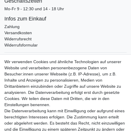
Geschäftszeiten
Mo-Fr 9 - 12:30 und 14 - 18 Uhr
Infos zum Einkauf
Zahlung
Versandkosten
Widerrufsrecht
Widerrufsformular
Verpackungslizenz
Wir verwenden Cookies und ähnliche Technologien auf unserer
bei der Landbell AG
Website und verarbeiten personenbezogene Daten von
Besucher:innen unserer Webseite (z.B. IP-Adresse), um z.B.
Zahlungsarten
Inhalte und Anzeigen zu personalisieren, Medien von
Vorabüberweisung
Drittanbietern einzubinden oder Zugriffe auf unsere Website zu
Rechnungskauf
analysieren. Die Datenverarbeitung erfolgt erst durch gesetzte
Zahlung bei Abholung
Cookies. Wir teilen diese Daten mit Dritten, die wir in den
PayPal (inkl. Kreditkarten)
Einstellungen benennen.
Die Datenverarbeitung kann mit Einwilligung oder aufgrund eines
berechtigten Interesses erfolgen. Die Zustimmung kann erteilt
oder abgelehnt werden. Es besteht das Recht, nicht einzuwilligen
und die Einwilligung zu einem späteren Zeitpunkt zu ändern oder