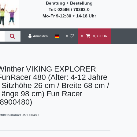
Beratung + Bestellung
Tel: 02566 / 70393-0
Mo-Fr 9-12:30 + 14-18 Uhr
Anmelden
0
0
0,00 EUR
Winther VIKING EXPLORER
FunRacer 480 (Alter: 4-12 Jahre
/ Sitzhöhe 26 cm / Breite 68 cm /
Länge 98 cm) Fun Racer
(8900480)
rtikelnummer
Ja8900480