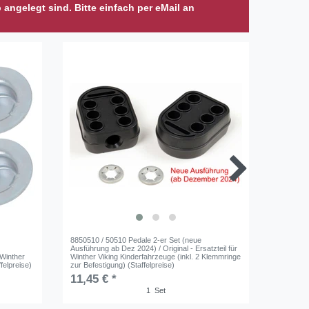
p angelegt sind. Bitte einfach per eMail an
8850510 / 50510 Pedale 2-er Set (neue
8850770 
Ausführung ab Dez 2024) / Original - Ersatzteil für
"neues Pr
 Winther
Winther Viking Kinderfahrzeuge (inkl. 2 Klemmringe
vormontie
felpreise)
zur Befestigung) (Staffelpreise)
Befestigu
Original -
11,45 € *
162,95
1
Set