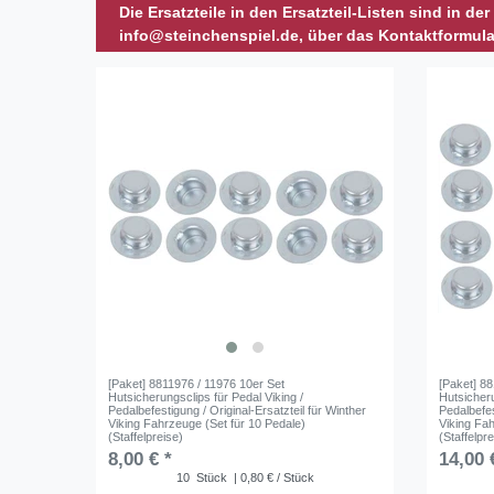
Die Ersatzteile in den Ersatzteil-Listen sind in de
info@steinchenspiel.de, über das Kontaktformula
[Paket] 8811976 / 11976 10er Set
[Paket] 8
Hutsicherungsclips für Pedal Viking /
Hutsicheru
Pedalbefestigung / Original-Ersatzteil für Winther
Pedalbefes
Viking Fahrzeuge (Set für 10 Pedale)
Viking Fah
(Staffelpreise)
(Staffelpr
8,00 € *
14,00 
10
Stück
| 0,80 € / Stück