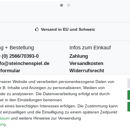
Versand in EU und Schweiz
g + Bestellung
Infos zum Einkauf
9 (0) 2566/70393-0
Zahlung
nfo@steinchenspiel.de
Versandkosten
tformular
Widerrufsrecht
eentsorgungshinweise
Widerrufsformular
unserer Website und verarbeiten personenbezogene Daten von
.B. Inhalte und Anzeigen zu personalisieren, Medien von
Verpackungslizenz
ite zu analysieren. Die Datenverarbeitung erfolgt erst durch
tszeiten
 wir in den Einstellungen benennen.
bei der Landbell AG
 - 12:30 und 14 - 18 Uhr
nd eines berechtigten Interesses erfolgen. Die Zustimmung kann
t einzuwilligen und die Einwilligung zu einem späteren Zeitpunkt
essum
und weitere Hinweise zur Verwendung
rung
.
ärung
AGB
Barrierefreiheitserklärung
Widerrufs­recht