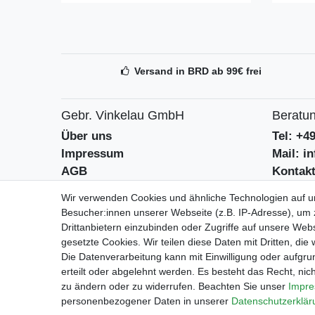
Versand in BRD ab 99€ frei
Gebr. Vinkelau GmbH
Beratun
Über uns
Tel: +4
Impressum
Mail: i
AGB
Kontak
Datenschutzerklärung
Batteri
Wir verwenden Cookies und ähnliche Technologien auf 
Besucher:innen unserer Webseite (z.B. IP-Adresse), um z
Drittanbietern einzubinden oder Zugriffe auf unsere Webs
Geschäf
gesetzte Cookies. Wir teilen diese Daten mit Dritten, die
Mo-Fr 9
Die Datenverarbeitung kann mit Einwilligung oder aufgru
erteilt oder abgelehnt werden. Es besteht das Recht, nich
zu ändern oder zu widerrufen. Beachten Sie unser
Impr
personenbezogener Daten in unserer
Daten­schutz­erklä
Impressum
Daten­schutz­erkl