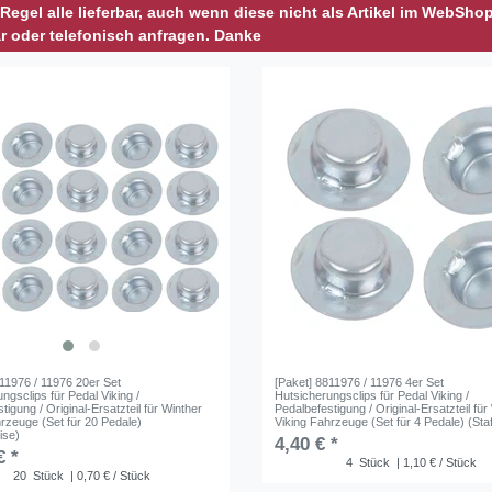
r Regel alle lieferbar, auch wenn diese nicht als Artikel im WebSho
r oder telefonisch anfragen. Danke
811976 / 11976 20er Set
[Paket] 8811976 / 11976 4er Set
ngsclips für Pedal Viking /
Hutsicherungsclips für Pedal Viking /
tigung / Original-Ersatzteil für Winther
Pedalbefestigung / Original-Ersatzteil für
rzeuge (Set für 20 Pedale)
Viking Fahrzeuge (Set für 4 Pedale) (Staf
eise)
4,40 € *
€ *
4
Stück
| 1,10 € / Stück
20
Stück
| 0,70 € / Stück