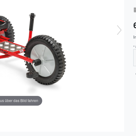
I
*
us über das Bild fahren