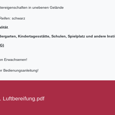
ettereigenschaften in unebenen Gelände
 Reifen: schwarz
lität
.
ergarten, Kindertagesstätte, Schulen, Spielplatz und andere Insti
EG)
von Erwachsenen!
er Bedienungsanleitung!
 Luftbereifung.pdf