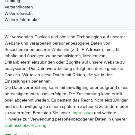
Zahlung
Versandkosten
Widerrufsrecht
Widerrufsformular
Verpackungslizenz
Wir verwenden Cookies und ähnliche Technologien auf unserer
bei der Landbell AG
Website und verarbeiten personenbezogene Daten von
Besucher:innen unserer Webseite (z.B. IP-Adresse), um z.B.
Zahlungsarten
Inhalte und Anzeigen zu personalisieren, Medien von
Vorabüberweisung
Drittanbietern einzubinden oder Zugriffe auf unsere Website zu
Rechnungskauf
analysieren. Die Datenverarbeitung erfolgt erst durch gesetzte
Zahlung bei Abholung
Cookies. Wir teilen diese Daten mit Dritten, die wir in den
PayPal (inkl. Kreditkarten)
Einstellungen benennen.
Die Datenverarbeitung kann mit Einwilligung oder aufgrund eines
berechtigten Interesses erfolgen. Die Zustimmung kann erteilt
oder abgelehnt werden. Es besteht das Recht, nicht einzuwilligen
und die Einwilligung zu einem späteren Zeitpunkt zu ändern oder
zu widerrufen. Beachten Sie unser
Impressum
und weitere
Hinweise zur Verwendung personenbezogener Daten in unserer
Daten­schutz­erklärung
.